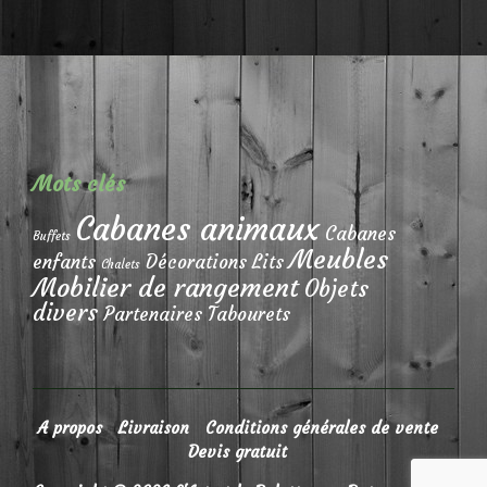
Mots clés
Cabanes animaux
Cabanes
Buffets
Meubles
enfants
Décorations
Lits
Chalets
Mobilier de rangement
Objets
divers
Partenaires
Tabourets
A propos
Livraison
Conditions générales de vente
Devis gratuit