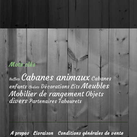
Mots clés
Cabanes animaux
Cabanes
Buffets
Meubles
enfants
Décorations
Lits
Chalets
Mobilier de rangement
Objets
divers
Partenaires
Tabourets
A propos
Livraison
Conditions générales de vente